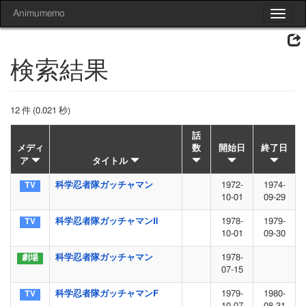
Animumemo
Toggle
navigat
検索結果
12 件 (0.021 秒)
話
メディ
数
開始日
終了日
ア
タイトル
科学忍者隊ガッチャマン
1972-
1974-
10-01
09-29
科学忍者隊ガッチャマンⅡ
1978-
1979-
10-01
09-30
科学忍者隊ガッチャマン
1978-
07-15
科学忍者隊ガッチャマンF
1979-
1980-