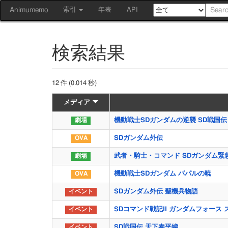
Animumemo
索引
年表
API
検索結果
12 件 (0.014 秒)
メディア
機動戦士SDガンダムの逆襲 SD戦国伝
SDガンダム外伝
武者・騎士・コマンド SDガンダム緊
機動戦士SDガンダム パパルの暁
SDガンダム外伝 聖機兵物語
SDコマンド戦記II ガンダムフォース
SD戦国伝 天下泰平編