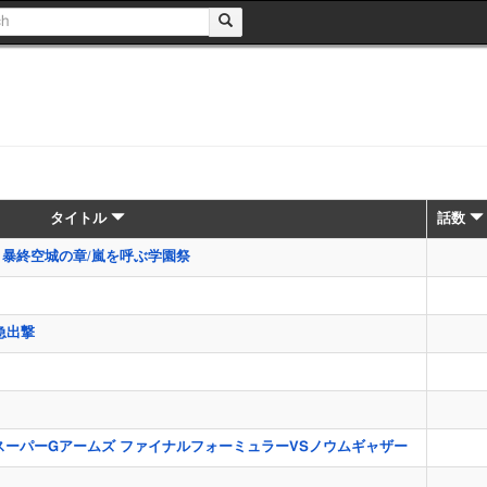
タイトル
話数
 暴終空城の章/嵐を呼ぶ学園祭
急出撃
 スーパーGアームズ ファイナルフォーミュラーVSノウムギャザー