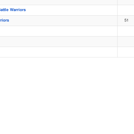
le Warriors
iors
51