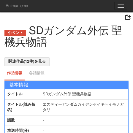
Animumemo
Toggle
navigat
SDガンダム外伝 聖
機兵物語
関連作品(12件)を見る
作品情報
各話情報
基本情報
タイトル
SDガンダム外伝 聖機兵物語
タイトル(読み仮
エスディーガンダムガイデンセイキヘイモノガ
名)
タリ
話数
-
放送時間(分)
-