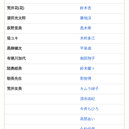
荒井花(花)
鈴木杏
湯田光太郎
勝地涼
萩野里美
黒木華
堤ユキ
木村多江
黒柳健次
平泉成
有栖川加代
相田翔子
陸奥睦美
鈴木蘭々
朝長先生
郭智博
荒井友美
キムラ緑子
清水由紀
今井ちひろ
高部あい