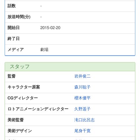
話数
-
放送時間(分)
-
開始日
2015-02-20
終了日
メディア
劇場
スタッフ
監督
岩井俊二
キャラクター原案
森川聡子
CGディレクター
櫻木優平
ロトアニメーションディレクター
久野遥子
美術監督
滝口比呂志
美術デザイン
尾身千寛