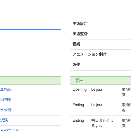
美術設定
美術監督
音楽
アニメーション制作
製作
楽曲
寺島拓篤
Opening
Le jour
歌/演
奏
高田初美
Ending
Le jour
歌/演
友永朱音
奏
瑞沢渓
Ending
明日また会え
歌/演
るよね
奏
たみやすともえ