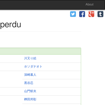
About
perdu
川又り絵
ホソダナオト
深崎暮人
黒谷忍
山門郁夫
桝田邦彰