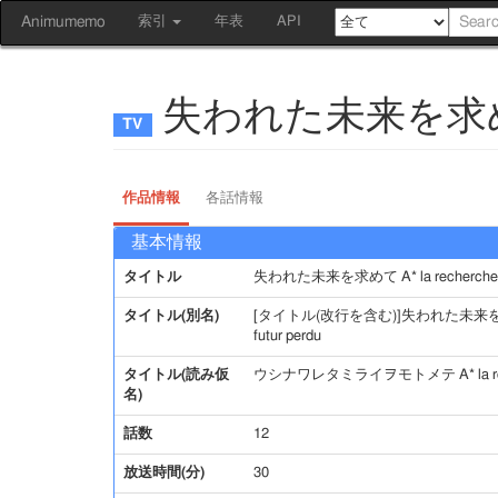
Animumemo
索引
年表
API
失われた未来を求めて A* l
作品情報
各話情報
基本情報
タイトル
失われた未来を求めて A* la recherche du
タイトル(別名)
[タイトル(改行を含む)]失われた未来を求めて／
futur perdu
タイトル(読み仮
ウシナワレタミライヲモトメテ A* la recherc
名)
話数
12
放送時間(分)
30