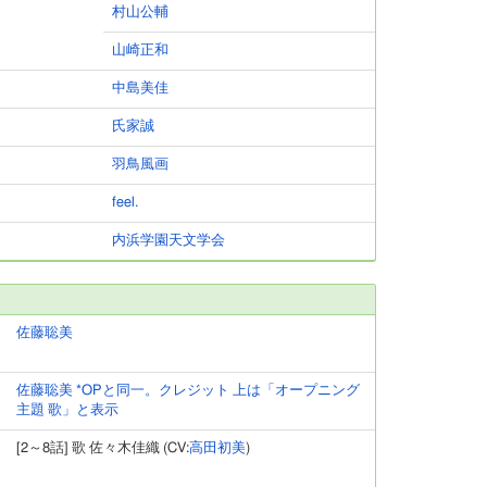
村山公輔
山崎正和
中島美佳
氏家誠
羽鳥風画
feel.
内浜学園天文学会
佐藤聡美
佐藤聡美 *OPと同一。クレジット 上は「オープニング
主題 歌」と表示
[2～8話] 歌 佐々木佳織 (CV:
高田初美
)