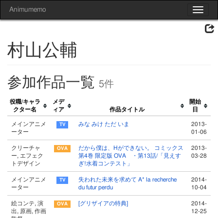
Animumemo
Toggle
navigat
村山公輔
参加作品一覧
5件
役職/キャラ
メデ
開始
クター名
ィア
作品タイトル
日
メインアニメ
みな みけ ただ いま
2013-
ーター
01-06
クリーチャ
だから僕は、Hができない。 コミックス
2013-
ー, エフェク
第4巻 限定版 OVA ・第13話/「見えす
03-28
トデザイン
ぎ!水着コンテスト」
メインアニメ
失われた未来を求めて A* la recherche
2014-
ーター
du futur perdu
10-04
絵コンテ, 演
[グリザイアの特典]
2014-
出, 原画, 作画
12-25