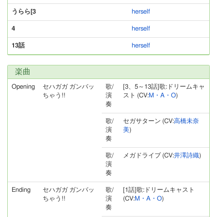
うらら[3
herself
4
herself
13話
herself
楽曲
Opening
セハガガ ガンバッ
歌/
[3、5～13話]歌:ドリームキャ
ちゃう!!
演
スト (CV:
M・A・O
)
奏
歌/
セガサターン (CV:
高橋未奈
演
美
)
奏
歌/
メガドライブ (CV:
井澤詩織
)
演
奏
Ending
セハガガ ガンバッ
歌/
[1話]歌:ドリームキャスト
ちゃう!!
演
(CV:
M・A・O
)
奏