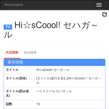
Animumemo
Toggle
navigat
Hi☆sCoool! セハガ～
ル
作品情報
各話情報
基本情報
タイトル
Hi☆sCoool! セハガ～ル
タイトル(別名)
[タイトル(改行を含む)]Hi☆sCoool!／セハガ～
ル
タイトル(読み仮
ハイスクール セハガ～ル
名)
話数
13