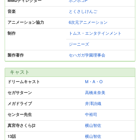
MMDディレクター
ポンポコP
音楽
とくさしけんご
アニメーション協力
6次元アニメーション
制作
トムス・エンタテインメント
ジーニーズ
製作著作
セハガガ学園理事会
キャスト
ドリームキャスト
M・A・O
セガサターン
高橋未奈美
メガドライブ
井澤詩織
センター先生
中裕司
真宮寺さくら[2
横山智佐
13話
横山智佐