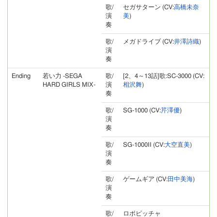
歌/
セガサターン (CV:
高橋未奈
演
美
)
奏
歌/
メガドライブ (CV:
井澤詩織
)
演
奏
Ending
若い力 -SEGA
歌/
[2、4～13話]歌:SC-3000 (CV:
HARD GIRLS MIX-
演
相沢舞
)
奏
歌/
SG-1000 (CV:
芹澤優
)
演
奏
歌/
SG-1000II (CV:
大空直美
)
演
奏
歌/
ゲームギア (CV:
田中美海
)
演
奏
歌/
ロボピッチャ