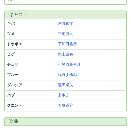
キャスト
キバ
宮野真守
ツメ
三宅健太
トオボエ
下和田裕貴
ヒゲ
陶山章央
チェザ
小笠原亜里沙
ブルー
浅野まゆみ
ダルシア
黒田崇矢
ハブ
宮本充
クエント
石塚運昇
楽曲