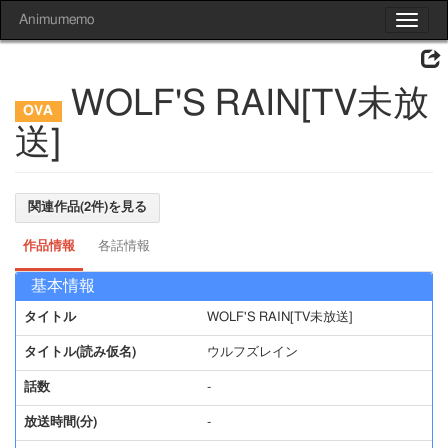
Animumemo
Toggle
navigat
WOLF'S RAIN[TV未放
送]
関連作品(2件)を見る
作品情報
各話情報
基本情報
タイトル
WOLF'S RAIN[TV未放送]
タイトル(読み仮名)
ウルフズレイン
話数
-
放送時間(分)
-