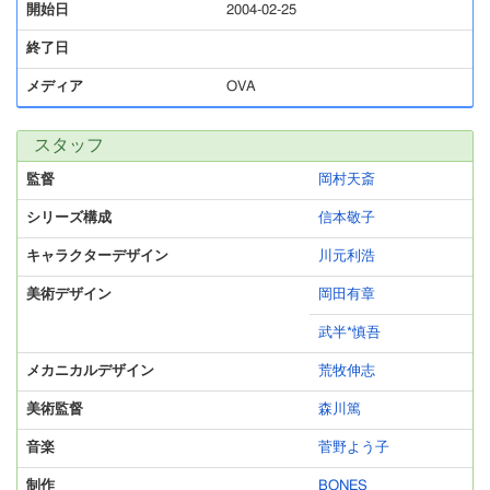
開始日
2004-02-25
終了日
メディア
OVA
スタッフ
監督
岡村天斎
シリーズ構成
信本敬子
キャラクターデザイン
川元利浩
美術デザイン
岡田有章
武半*慎吾
メカニカルデザイン
荒牧伸志
美術監督
森川篤
音楽
菅野よう子
制作
BONES