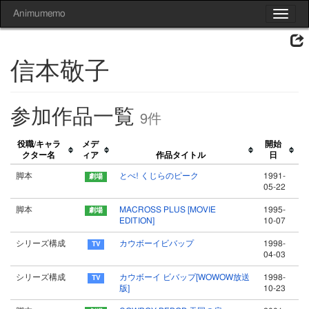
Animumemo
Toggle
navigat
信本敬子
参加作品一覧
9件
役職/キャラ
メデ
開始
クター名
ィア
作品タイトル
日
脚本
とべ! くじらのピーク
1991-
05-22
脚本
MACROSS PLUS [MOVIE
1995-
EDITION]
10-07
シリーズ構成
カウボーイビバップ
1998-
04-03
シリーズ構成
カウボーイ ビバップ[WOWOW放送
1998-
版]
10-23