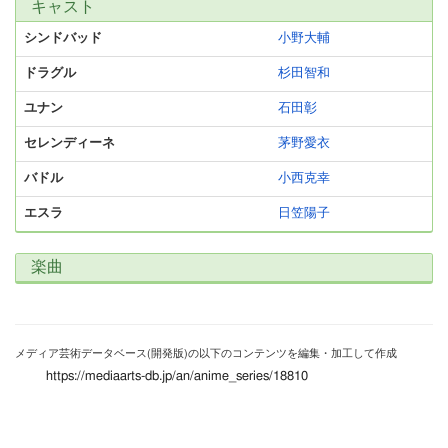
キャスト
シンドバッド
小野大輔
ドラグル
杉田智和
ユナン
石田彰
セレンディーネ
茅野愛衣
バドル
小西克幸
エスラ
日笠陽子
楽曲
メディア芸術データベース(開発版)の以下のコンテンツを編集・加工して作成
https://mediaarts-db.jp/an/anime_series/18810