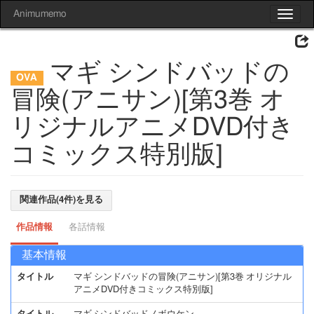
Animumemo
Toggle
navigat
マギ シンドバッドの
冒険(アニサン)[第3巻 オ
リジナルアニメDVD付き
コミックス特別版]
関連作品(4件)を見る
作品情報
各話情報
基本情報
タイトル
マギ シンドバッドの冒険(アニサン)[第3巻 オリジナル
アニメDVD付きコミックス特別版]