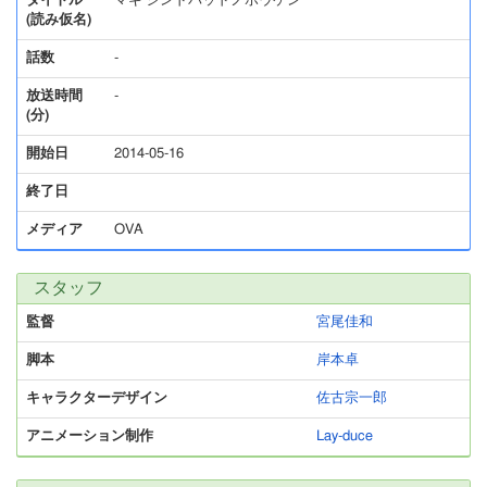
タイトル
マギ シンドバッドノボウケン
(読み仮名)
話数
-
放送時間
-
(分)
開始日
2014-05-16
終了日
メディア
OVA
スタッフ
監督
宮尾佳和
脚本
岸本卓
キャラクターデザイン
佐古宗一郎
アニメーション制作
Lay-duce