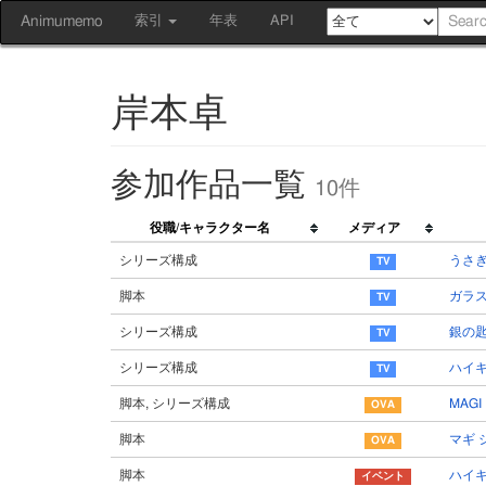
Animumemo
索引
年表
API
岸本卓
参加作品一覧
10件
役職/キャラクター名
メディア
シリーズ構成
うさぎ
脚本
ガラス
シリーズ構成
銀の匙 S
シリーズ構成
ハイキ
脚本, シリーズ構成
MAG
脚本
マギ 
脚本
ハイキ