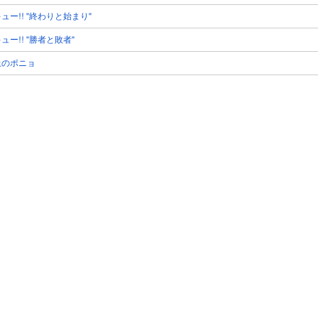
ュー!! "終わりと始まり"
ュー!! "勝者と敗者"
上のポニョ