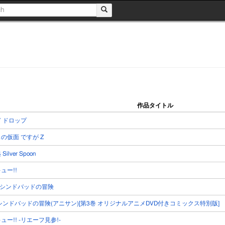
作品タイトル
 ドロップ
の仮面 ですが Z
ilver Spoon
ュー!!
I シンドバッドの冒険
シンドバッドの冒険(アニサン)[第3巻 オリジナルアニメDVD付きコミックス特別版]
ュー!! -リエーフ見参!-