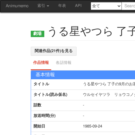
Animumemo
索引
年表
API
うる星やつら 了
関連作品(21件)を見る
作品情報
各話情報
基本情報
タイトル
うる星やつら 了子の9月のお
タイトル(読み仮名)
ウルセイヤツラ リョウコノ
話数
-
放送時間(分)
-
開始日
1985-09-24