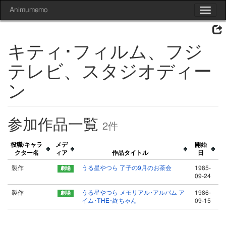
Animumemo
Toggle
navigat
キティ･フィルム、フジ
テレビ、スタジオディー
ン
参加作品一覧
2件
役職/キャラ
メデ
開始
クター名
ィア
作品タイトル
日
製作
うる星やつら 了子の9月のお茶会
1985-
09-24
製作
うる星やつら メモリアル･アルバム ア
1986-
イム･THE･終ちゃん
09-15