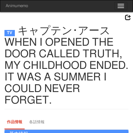
Animumemo
Toggle
navigat
キャプテン･アース
WHEN I OPENED THE
DOOR CALLED TRUTH,
MY CHILDHOOD ENDED.
IT WAS A SUMMER I
COULD NEVER
FORGET.
作品情報
各話情報