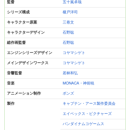
監督
五十嵐卓哉
シリーズ構成
榎戸洋司
キャラクター原案
三巷文
キャラクターデザイン
石野聡
総作画監督
石野聡
エンジンシリーズデザイン
コヤマシゲト
メインデザインワークス
コヤマシゲト
音響監督
若林和弘
音楽
MONACA・神前暁
アニメーション制作
ボンズ
製作
キャプテン・アース製作委員会
エイベックス・ピクチャーズ
バンダイナムコゲームス