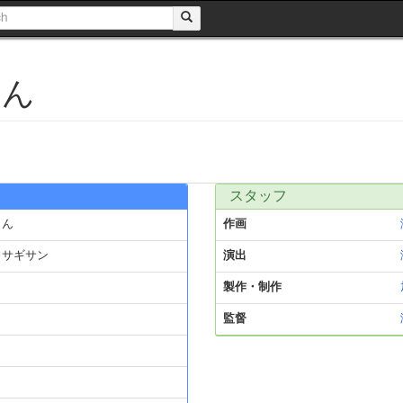
さん
スタッフ
さん
作画
ウサギサン
演出
製作・制作
監督