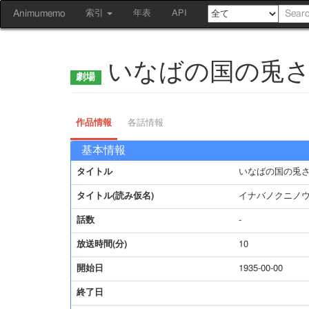
Animumemo
索引
年表
API
いなばの国の兎
作品情報
各話情報
基本情報
タイトル
いなばの国の兎
タイトル(読み仮名)
イナバノクニノ
話数
-
放送時間(分)
10
開始日
1935-00-00
終了日