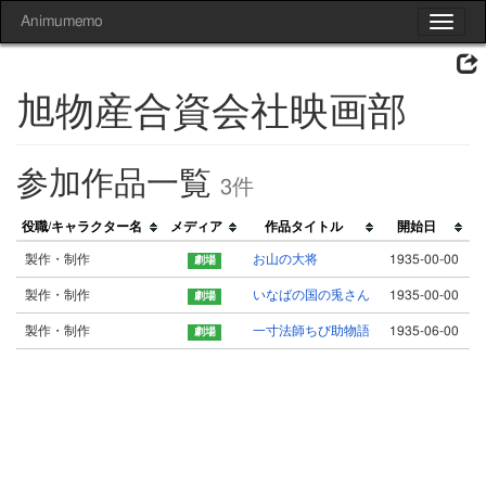
Animumemo
Toggle
navigat
旭物産合資会社映画部
参加作品一覧
3件
役職/キャラクター名
メディア
作品タイトル
開始日
製作・制作
お山の大将
1935-00-00
製作・制作
いなばの国の兎さん
1935-00-00
製作・制作
一寸法師ちび助物語
1935-06-00