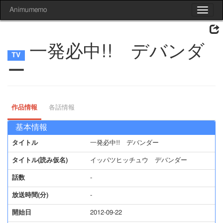
Animumemo
Toggle
navigat
一発必中!! デバンダ
ー
作品情報
各話情報
基本情報
タイトル
一発必中!! デバンダー
タイトル(読み仮名)
イッパツヒッチュウ デバンダー
話数
-
放送時間(分)
-
開始日
2012-09-22