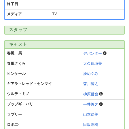
終了日
メディア
TV
スタッフ
キャスト
春風一馬
デバンダー
春風さくら
大久保瑠美
ヒンケール
潘めぐみ
ギアラ・レッド・センマイ
森川智之
ウルテ・ミノ
柳原哲也
プップギ・バリ
平井善之
ラブリー
山本絵美
ロボ二-
田坂浩樹