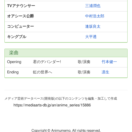
TVアナウンサー
三浦潤也
オアシース公爵
中村浩太郎
コンピューター
逢坂良太
キングブル
大平透
楽曲
Opening
君のデバンダー!
歌/演奏
竹本健一
Ending
虹の世界へ
歌/演奏
凛生
メディア芸術データベース(開発版)の以下のコンテンツを編集・加工して作成
https://mediaarts-db.jp/an/anime_series/15886
Copyright © Animumemo. All rights reserved.