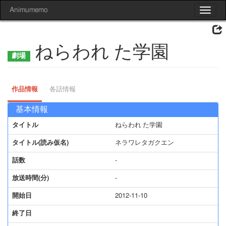
Animumemo
Toggle
navigat
ねらわれ た学園
作品情報
各話情報
基本情報
タイトル
ねらわれ た学園
タイトル(読み仮名)
ネラワレタガクエン
話数
-
放送時間(分)
-
開始日
2012-11-10
終了日