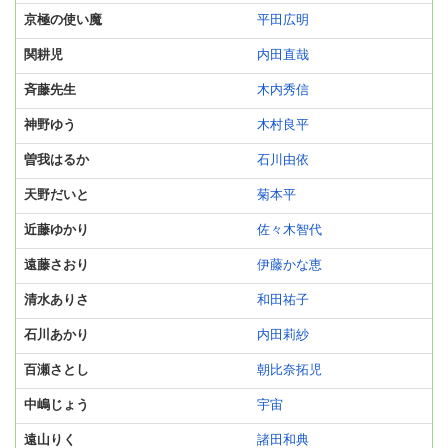
京極の使い魔
平田広明
関耕児
内田直哉
斉藤先生
木内秀信
神野ゆう
木村良平
曽我はるか
石川由依
天野だいと
菊本平
近藤ゆかり
佐々木智代
遠藤さおり
伊藤かな恵
清水ありさ
和田祐子
石川あかり
内田莉紗
百瀬さとし
朝比奈拓児
中嶋じょう
宇宙
遠山りく
諸田和典