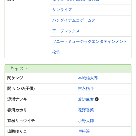
サンライズ
バンダイナムコゲームス
アニプレックス
ソニー・ミュージックエンタテインメント
松竹
キャスト
関ケンジ
本城雄太郎
関 ケンジ(子供)
吉永拓斗
涼浦ナツキ
渡辺麻友
春河カホリ
花澤香菜
京極リョウイチ
小野大輔
山際ゆりこ
戸松遥