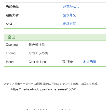
教頭先生
尾花かんじ
超能力者
清水秀光
シロ
麦穂杏菜
楽曲
Opening
銀色飛行船
Ending
サヨナラの橋
Insert
Clair de lune
歌/演奏
村井秀清
メディア芸術データベース(開発版)の以下のコンテンツを編集・加工して作成
https://mediaarts-db.jp/an/anime_series/15852