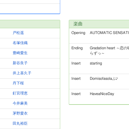
楽曲
戸松遥
Opening
AUTOMATIC SENSAT
名塚佳織
Ending
Gradation heart 
豊崎愛生
らずっ～
新谷良子
Insert
starting
井上喜久子
Insert
Domisofasolaぶ♪
丹下桜
釘宮理恵
Insert
HaveaNiceDay
今井麻美
茅野愛衣
田丸裕臣