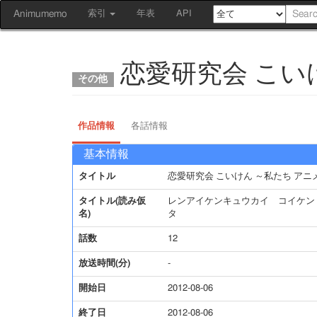
Animumemo
索引
年表
API
恋愛研究会 こい
作品情報
各話情報
基本情報
タイトル
恋愛研究会 こいけん ～私たち アニ
タイトル(読み仮
レンアイケンキュウカイ コイケン
名)
タ
話数
12
放送時間(分)
-
開始日
2012-08-06
終了日
2012-08-06