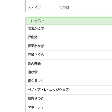
メディア
その他
キャスト
若宮かえで
戸山渚
音羽わかば
赤城さくら
喜久井遥
山吹蛍
喜久井マリ
ゼノビア・L・エッジウェア
初狩さつき
マネージャー