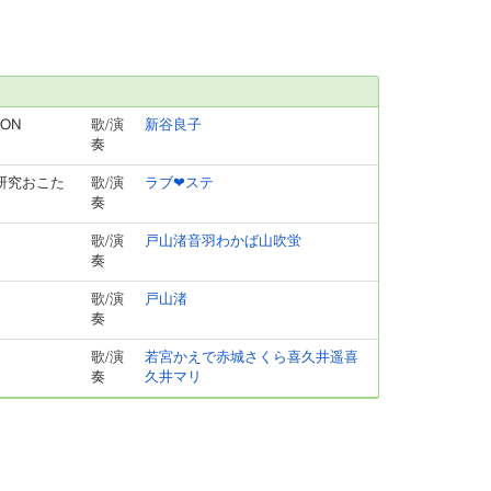
ION
歌/演
新谷良子
奏
～恋の研究おこた
歌/演
ラブ❤ステ
奏
歌/演
戸山渚音羽わかば山吹蛍
奏
歌/演
戸山渚
奏
歌/演
若宮かえで赤城さくら喜久井遥喜
奏
久井マリ