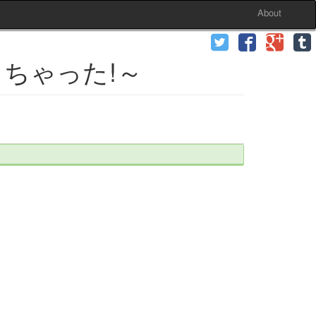
About
っちゃった!～