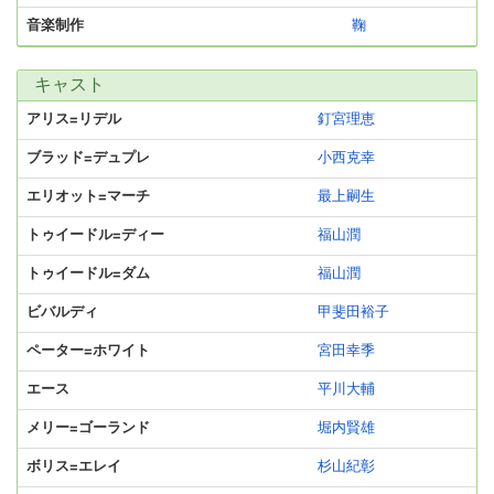
音楽制作
鞠
キャスト
アリス=リデル
釘宮理恵
ブラッド=デュプレ
小西克幸
エリオット=マーチ
最上嗣生
トゥイードル=ディー
福山潤
トゥイードル=ダム
福山潤
ビバルディ
甲斐田裕子
ペーター=ホワイト
宮田幸季
エース
平川大輔
メリー=ゴーランド
堀内賢雄
ボリス=エレイ
杉山紀彰