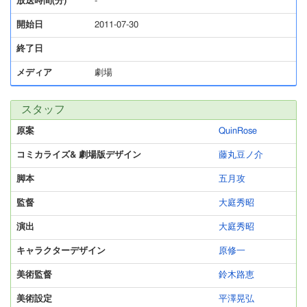
放送時間(分)
-
開始日
2011-07-30
終了日
メディア
劇場
スタッフ
原案
QuinRose
コミカライズ& 劇場版デザイン
藤丸豆ノ介
脚本
五月攻
監督
大庭秀昭
演出
大庭秀昭
キャラクターデザイン
原修一
美術監督
鈴木路恵
美術設定
平澤晃弘