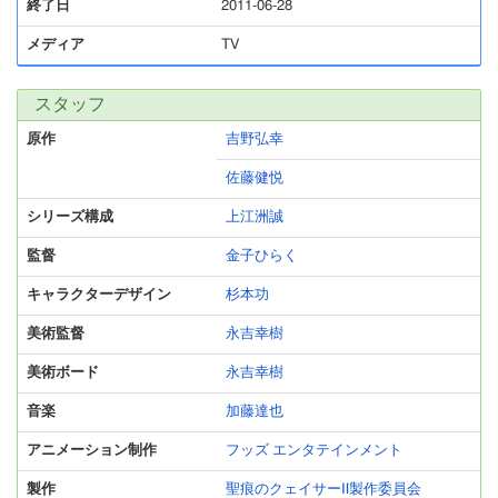
終了日
2011-06-28
メディア
TV
スタッフ
原作
吉野弘幸
佐藤健悦
シリーズ構成
上江洲誠
監督
金子ひらく
キャラクターデザイン
杉本功
美術監督
永吉幸樹
美術ボード
永吉幸樹
音楽
加藤達也
アニメーション制作
フッズ エンタテインメント
製作
聖痕のクェイサーⅡ製作委員会