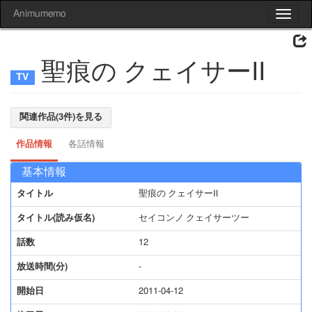
Animumemo
Toggle
navigat
聖痕の クェイサーⅡ
関連作品(3件)を見る
作品情報
各話情報
基本情報
タイトル
聖痕の クェイサーⅡ
タイトル(読み仮名)
セイコンノ クェイサーツー
話数
12
放送時間(分)
-
開始日
2011-04-12