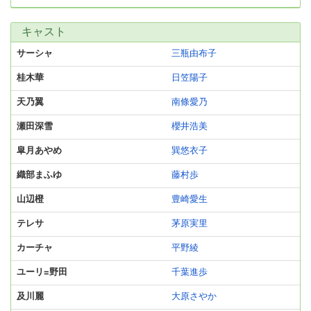
キャスト
サーシャ
三瓶由布子
桂木華
日笠陽子
天乃翼
南條愛乃
瀬田深雪
櫻井浩美
皐月あやめ
巽悠衣子
織部まふゆ
藤村歩
山辺橙
豊崎愛生
テレサ
茅原実里
カーチャ
平野綾
ユーリ=野田
千葉進歩
及川麗
大原さやか