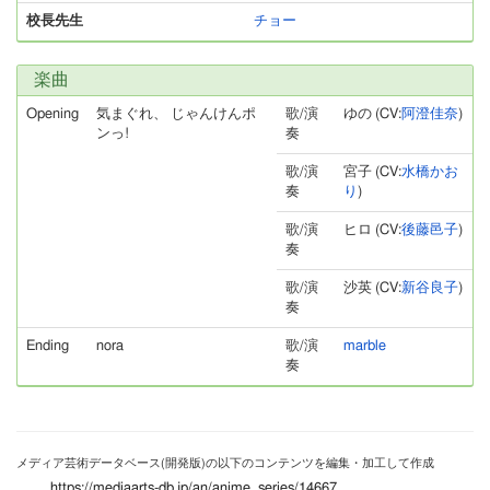
校長先生
チョー
楽曲
Opening
気まぐれ、 じゃんけんポ
歌/演
ゆの (CV:
阿澄佳奈
)
ンっ!
奏
歌/演
宮子 (CV:
水橋かお
奏
り
)
歌/演
ヒロ (CV:
後藤邑子
)
奏
歌/演
沙英 (CV:
新谷良子
)
奏
Ending
nora
歌/演
marble
奏
メディア芸術データベース(開発版)の以下のコンテンツを編集・加工して作成
https://mediaarts-db.jp/an/anime_series/14667