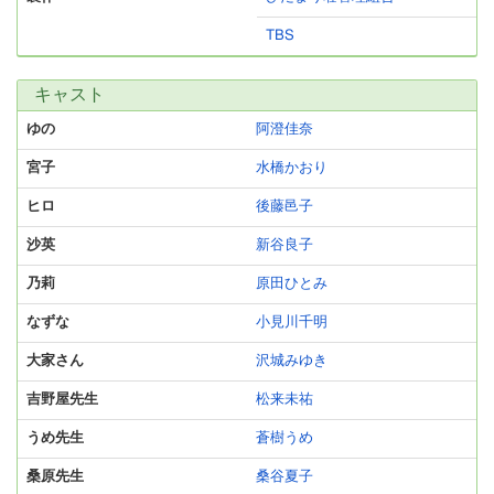
TBS
キャスト
ゆの
阿澄佳奈
宮子
水橋かおり
ヒロ
後藤邑子
沙英
新谷良子
乃莉
原田ひとみ
なずな
小見川千明
大家さん
沢城みゆき
吉野屋先生
松来未祐
うめ先生
蒼樹うめ
桑原先生
桑谷夏子