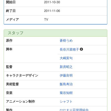
開始日
2011-10-30
終了日
2011-11-06
メディア
TV
スタッフ
原作
蒼樹うめ
脚本
長谷川菜穂子
大嶋実句
監督
新房昭之
キャラクターデザイン
伊藤良明
美術監督
飯島寿治
音楽
菊谷知樹
アニメーション制作
シャフト
製作
ひだまり荘管理組合