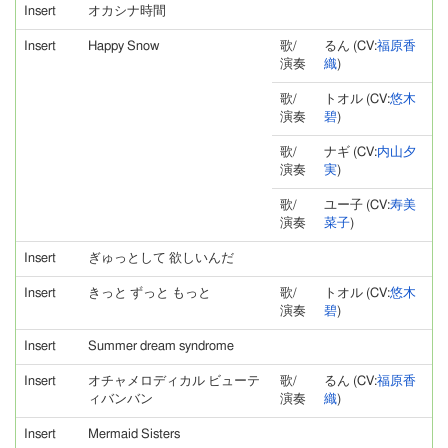
Insert
オカシナ時間
Insert
Happy Snow
歌/
るん (CV:
福原香
演奏
織
)
歌/
トオル (CV:
悠木
演奏
碧
)
歌/
ナギ (CV:
内山夕
演奏
実
)
歌/
ユー子 (CV:
寿美
演奏
菜子
)
Insert
ぎゅっとして 欲しいんだ
Insert
きっと ずっと もっと
歌/
トオル (CV:
悠木
演奏
碧
)
Insert
Summer dream syndrome
Insert
オチャメロディカル ビューテ
歌/
るん (CV:
福原香
ィバンバン
演奏
織
)
Insert
Mermaid Sisters