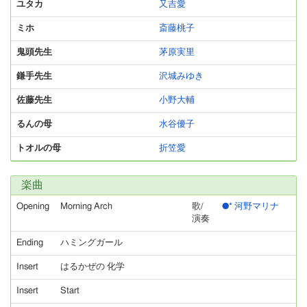
ユタカ
又吉愛
ミホ
斎藤桃子
鬼頭先生
茅原実里
鎌手先生
沢城みゆき
佐藤先生
小野大輔
るんの母
水谷優子
トオルの母
折笠愛
楽曲
Opening
Morning Arch
歌/
●* 河野マリナ
演奏
Ending
ハミングガール
Insert
はるかぜの 化学
Insert
Start