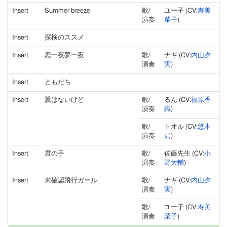
Insert
Summer breeze
歌/
ユー子 (CV:
寿美
演奏
菜子
)
Insert
探検のススメ
Insert
恋一夜夢一夜
歌/
ナギ (CV:
内山夕
演奏
実
)
Insert
ともだち
Insert
翼はないけど
歌/
るん (CV:
福原香
演奏
織
)
歌/
トオル (CV:
悠木
演奏
碧
)
Insert
君の手
歌/
佐藤先生 (CV:
小
演奏
野大輔
)
Insert
未確認飛行ガール
歌/
ナギ (CV:
内山夕
演奏
実
)
歌/
ユー子 (CV:
寿美
演奏
菜子
)