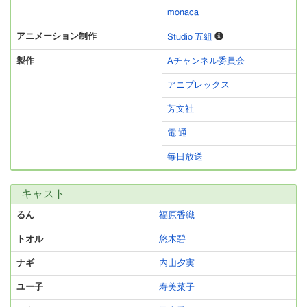
monaca
アニメーション制作
Studio 五組
製作
Aチャンネル委員会
アニプレックス
芳文社
電 通
毎日放送
キャスト
るん
福原香織
トオル
悠木碧
ナギ
内山夕実
ユー子
寿美菜子