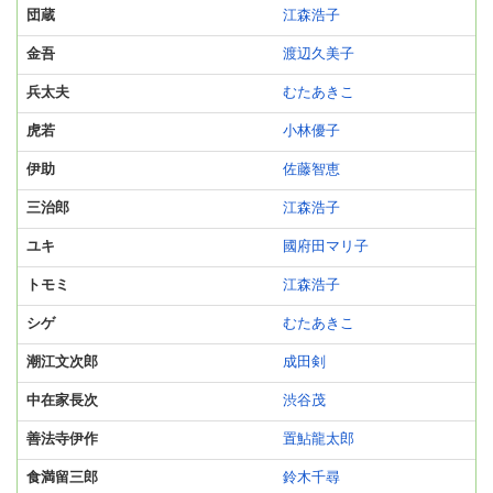
団蔵
江森浩子
金吾
渡辺久美子
兵太夫
むたあきこ
虎若
小林優子
伊助
佐藤智恵
三治郎
江森浩子
ユキ
國府田マリ子
トモミ
江森浩子
シゲ
むたあきこ
潮江文次郎
成田剣
中在家長次
渋谷茂
善法寺伊作
置鮎龍太郎
食満留三郎
鈴木千尋