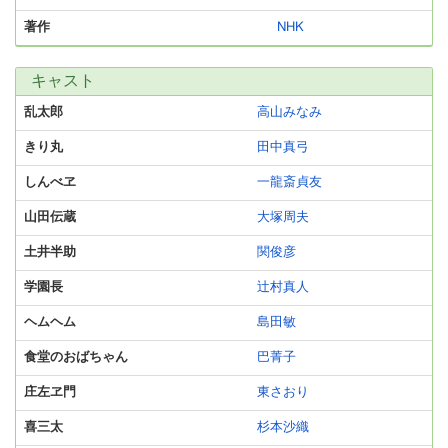
著作
NHK
キャスト
乱太郎
高山みなみ
きり丸
田中真弓
しんべヱ
一龍斎貞友
山田伝蔵
大塚周夫
土井半助
関俊彦
学園長
辻村真人
ヘムヘム
島田敏
食堂のおばちゃん
巴菁子
庄左ヱ門
東さおり
喜三太
杉本沙織