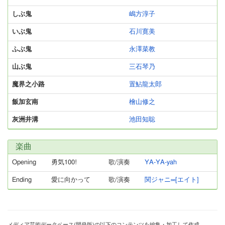
しぶ鬼
嶋方淳子
いぶ鬼
石川寛美
ふぶ鬼
永澤菜教
山ぶ鬼
三石琴乃
魔界之小路
置鮎龍太郎
飯加玄南
檜山修之
灰洲井溝
池田知聡
楽曲
Opening
勇気100!
歌/演奏
YA-YA-yah
Ending
愛に向かって
歌/演奏
関ジャニ∞[エイト]
メディア芸術データベース(開発版)の以下のコンテンツを編集・加工して作成