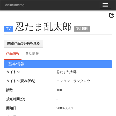
Animumemo
Toggle
navigat
忍たま乱太郎
第16期
関連作品(33件)を見る
作品情報
各話情報
基本情報
タイトル
忍たま乱太郎
タイトル(読み仮名)
ニンタマ ランタロウ
話数
100
放送時間(分)
-
開始日
2008-03-31