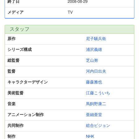
終了日
2008-08-29
メディア
TV
スタッフ
原作
尼子騒兵衛
シリーズ構成
浦沢義雄
総監督
芝山努
監督
河内日出夫
キャラクターデザイン
藤森雅也
美術監督
江藤こういち
音楽
馬飼野康二
アニメーション制作
亜細亜堂
共同制作
総合ビジョン
制作
NHK