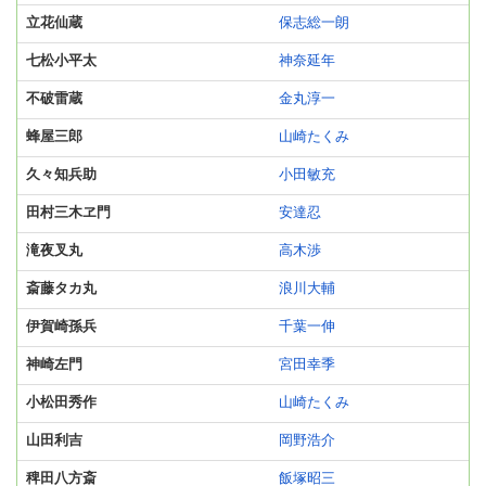
立花仙蔵
保志総一朗
七松小平太
神奈延年
不破雷蔵
金丸淳一
蜂屋三郎
山崎たくみ
久々知兵助
小田敏充
田村三木ヱ門
安達忍
滝夜叉丸
高木渉
斎藤タカ丸
浪川大輔
伊賀崎孫兵
千葉一伸
神崎左門
宮田幸季
小松田秀作
山崎たくみ
山田利吉
岡野浩介
稗田八方斎
飯塚昭三