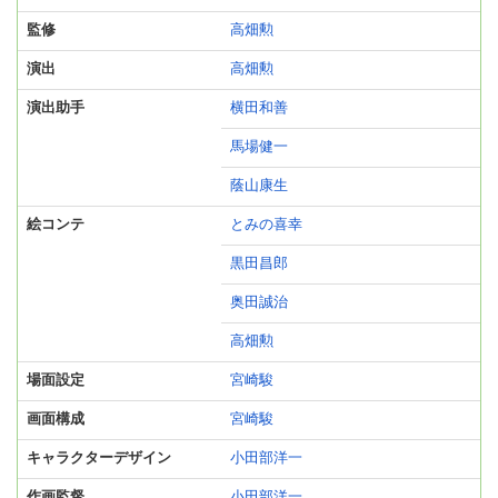
監修
高畑勲
演出
高畑勲
演出助手
横田和善
馬場健一
蔭山康生
絵コンテ
とみの喜幸
黒田昌郎
奥田誠治
高畑勲
場面設定
宮崎駿
画面構成
宮崎駿
キャラクターデザイン
小田部洋一
作画監督
小田部洋一