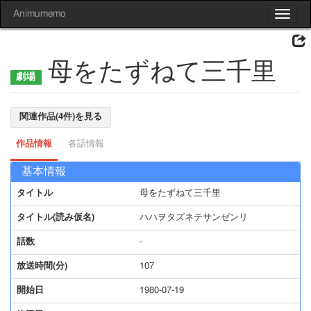
Animumemo
Toggle
navigat
母をたずねて三千里
関連作品(4件)を見る
作品情報
各話情報
基本情報
タイトル
母をたずねて三千里
タイトル(読み仮名)
ハハヲタズネテサンゼンリ
話数
-
放送時間(分)
107
開始日
1980-07-19