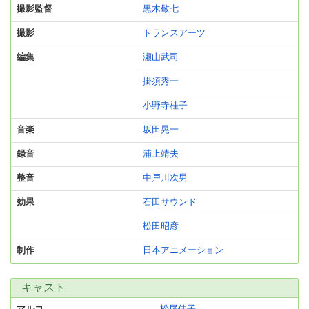
撮影監督
黒木敬七
撮影
トランスアーツ
編集
瀬山武司
掛須秀一
小野寺桂子
音楽
坂田晃一
録音
浦上靖夫
整音
中戸川次男
効果
石田サウンド
松田昭彦
制作
日本アニメーション
キャスト