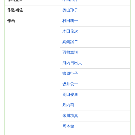
作監補佐
奥山玲子
作画
村田耕一
才田俊次
真鍋譲二
羽根章悦
河内日出夫
篠原征子
坂井俊一
岡田俊康
丹内司
米川功真
岡本健一