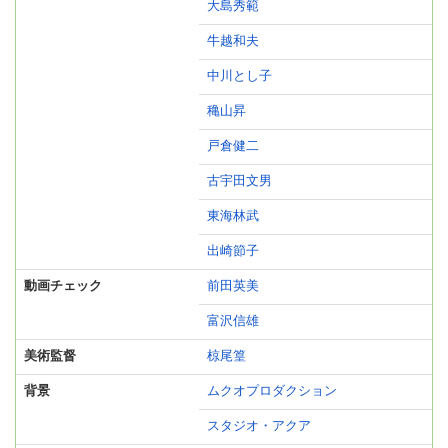
大島秀範
牛越和夫
中川とし子
穐山昇
戸倉健二
古宇田文男
東海林武
出崎節子
動画チェック
前田英美
富沢信雄
美術監督
椋尾篁
背景
ムクオプロダクション
スタジオ・アクア