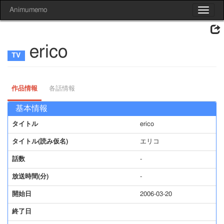
Animumemo
Toggle
navigat
erico
作品情報
各話情報
基本情報
タイトル
erico
タイトル(読み仮名)
エリコ
話数
-
放送時間(分)
-
開始日
2006-03-20
終了日