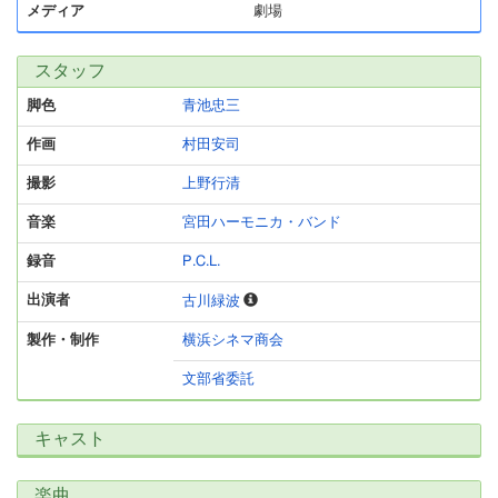
メディア
劇場
スタッフ
脚色
青池忠三
作画
村田安司
撮影
上野行清
音楽
宮田ハーモニカ・バンド
録音
P.C.L.
出演者
古川緑波
製作・制作
横浜シネマ商会
文部省委託
キャスト
楽曲