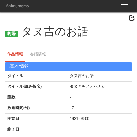
Animumemo
Toggle
navigat
タヌ吉のお話
作品情報
各話情報
基本情報
タイトル
タヌ吉のお話
タイトル(読み仮名)
タヌキチノオハナシ
話数
-
放送時間(分)
17
開始日
1931-06-00
終了日