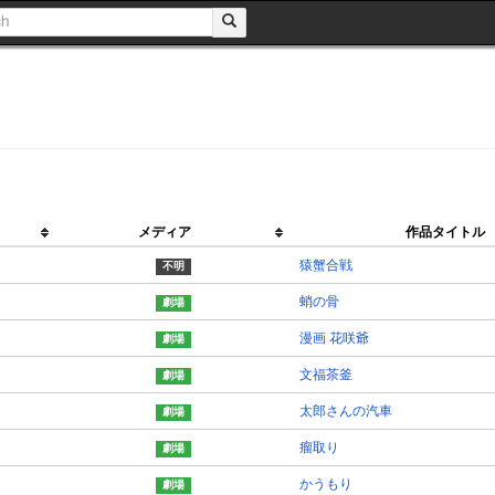
メディア
作品タイトル
猿蟹合戦
蛸の骨
漫画 花咲爺
文福茶釜
太郎さんの汽車
瘤取り
かうもり