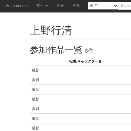
Animumemo
索引
年表
API
上野行清
参加作品一覧
8件
役職/キャラクター名
撮影
撮影
撮影
撮影
撮影
撮影
撮影