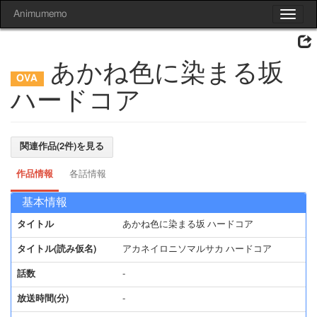
Animumemo
Toggle
navigat
あかね色に染まる坂
ハードコア
関連作品(2件)を見る
作品情報
各話情報
基本情報
タイトル
あかね色に染まる坂 ハードコア
タイトル(読み仮名)
アカネイロニソマルサカ ハードコア
話数
-
放送時間(分)
-