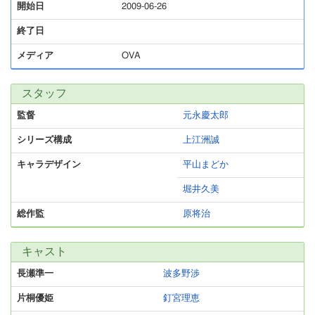
開始日
2009-06-26
終了日
メディア
OVA
スタッフ
監督
元永慶太郎
シリーズ構成
上江洲誠
キャラデザイン
平山まどか
堀井久美
総作監
原将治
キャスト
長瀬準一
波多野渉
片桐優姫
釘宮理恵