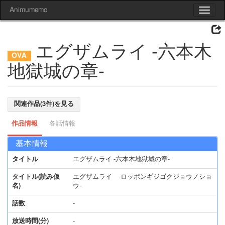
Animumemo
Toggle
navigat
エグザムライ -六本木
地獄城の章-
関連作品(3件)を見る
作品情報
各話情報
基本情報
タイトル
エグザムライ -六本木地獄城の章-
タイトル(読み仮
エグザムライ -ロッポンギジゴクジョウノショ
名)
ウ-
話数
-
放送時間(分)
-