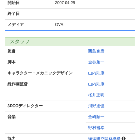
開始日
2007-04-25
終了日
メディア
OVA
スタッフ
監督
西島克彦
脚本
金巻兼一
キャラクター・メカニックデザイン
山内則康
総作画監督
山内則康
桜井正明
3DCGディレクター
河野達也
音楽
金崎順一
野村裕幸
協力
海洋研究開発機構