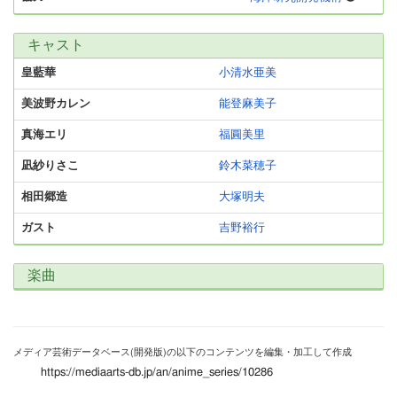
キャスト
皇藍華
小清水亜美
美波野カレン
能登麻美子
真海エリ
福圓美里
凪紗りさこ
鈴木菜穂子
相田郷造
大塚明夫
ガスト
吉野裕行
楽曲
メディア芸術データベース(開発版)の以下のコンテンツを編集・加工して作成
https://mediaarts-db.jp/an/anime_series/10286