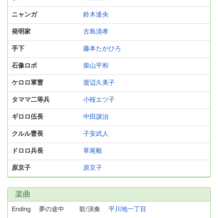
ニャンガ
鈴木達央
発明家
古島清孝
手下
藤本たかひろ
石像ロボ
柴山平和
ケロロ軍曹
渡辺久美子
タママ二等兵
小桜エツ子
ギロロ伍長
中田譲治
クルル曹長
子安武人
ドロロ兵長
草尾毅
原京子
原京子
楽曲
Ending
夢の途中
歌/演奏
平川地一丁目