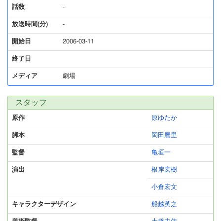
話数
-
放送時間(分)
-
開始日
2006-03-11
終了日
メディア
劇場
スタッフ
原作
原ゆたか
脚本
岡田麿里
監督
亀垣一
演出
根岸宏樹
小倉宏文
キャラクターデザイン
船越英之