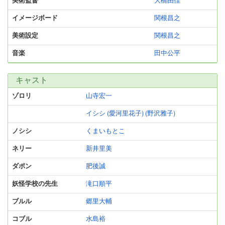
美術監督
大橋由佳
イメージボード
関根昌之
美術設定
関根昌之
音楽
田中公平
キャスト
ゾロリ
山寺宏一
イシシ (愛河里花子) (野沢雅子)
ノシシ
くまいもとこ
ネリー
新井里美
ダポン
肥後誠
妖怪学校の先生
滝口順平
ブルル
郷里大輔
コブル
水島裕