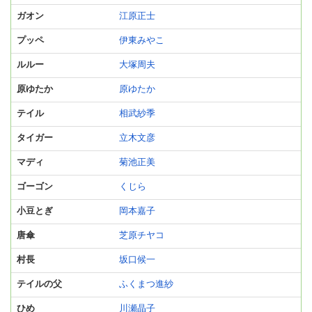
ガオン
江原正士
プッペ
伊東みやこ
ルルー
大塚周夫
原ゆたか
原ゆたか
テイル
相武紗季
タイガー
立木文彦
マディ
菊池正美
ゴーゴン
くじら
小豆とぎ
岡本嘉子
唐傘
芝原チヤコ
村長
坂口候一
テイルの父
ふくまつ進紗
ひめ
川瀬晶子