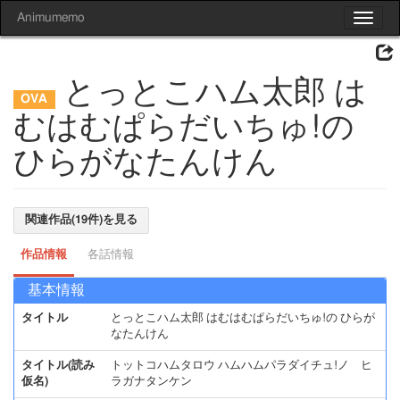
Animumemo
Toggle
navigat
とっとこハム太郎 は
むはむぱらだいちゅ!の
ひらがなたんけん
関連作品(19件)を見る
作品情報
各話情報
基本情報
タイトル
とっとこハム太郎 はむはむぱらだいちゅ!の ひらが
なたんけん
タイトル(読み
トットコハムタロウ ハムハムパラダイチュ!ノ ヒ
仮名)
ラガナタンケン