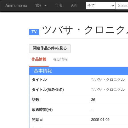
Animumemo
索引
年表
API
ツバサ・クロニク
関連作品(5件)を見る
作品情報
各話情報
基本情報
タイトル
ツバサ・クロニクル
タイトル(読み仮名)
ツバサ・クロニクル
話数
26
放送時間(分)
-
開始日
2005-04-09