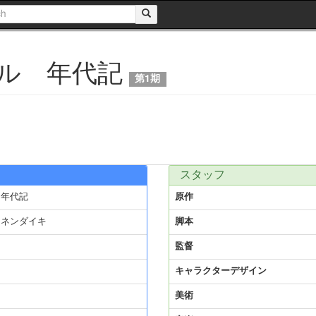
ル 年代記
第1期
スタッフ
 年代記
原作
 ネンダイキ
脚本
監督
キャラクターデザイン
美術