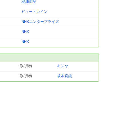
梶浦由記
ビィートレイン
NHKエンタープライズ
NHK
NHK
歌/演奏
キンヤ
歌/演奏
坂本真綾