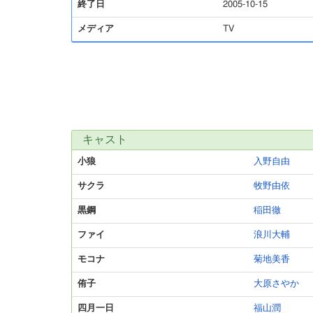
終了日
2005-10-15
メディア
TV
キャスト
小狼
入野自由
サクラ
牧野由依
黒鋼
稲田徹
ファイ
浪川大輔
モコナ
菊地美香
侑子
大原さやか
四月一日
福山潤