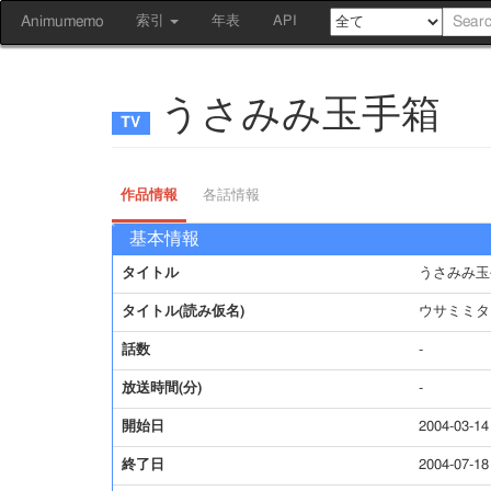
Animumemo
索引
年表
API
うさみみ玉手箱
作品情報
各話情報
基本情報
タイトル
うさみみ玉
タイトル(読み仮名)
ウサミミタ
話数
-
放送時間(分)
-
開始日
2004-03-14
終了日
2004-07-18