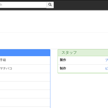
スタッフ
手箱
製作
マテバコ
制作