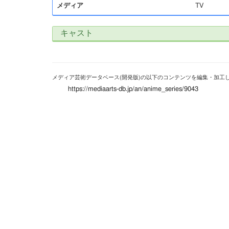
メディア
TV
キャスト
メディア芸術データベース(開発版)の以下のコンテンツを編集・加工
https://mediaarts-db.jp/an/anime_series/9043