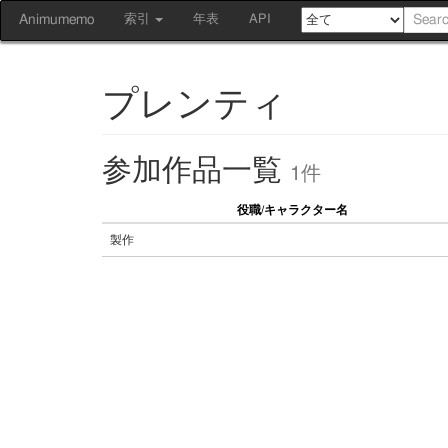
Animumemo
索引
年表
API
プレンティ
参加作品一覧
1件
役職/キャラクター名
製作