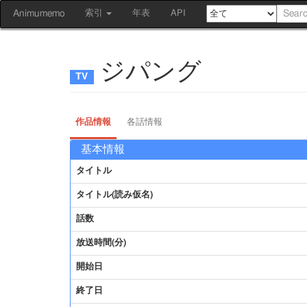
Animumemo
索引
年表
API
ジパング
作品情報
各話情報
基本情報
タイトル
タイトル(読み仮名)
話数
放送時間(分)
開始日
終了日