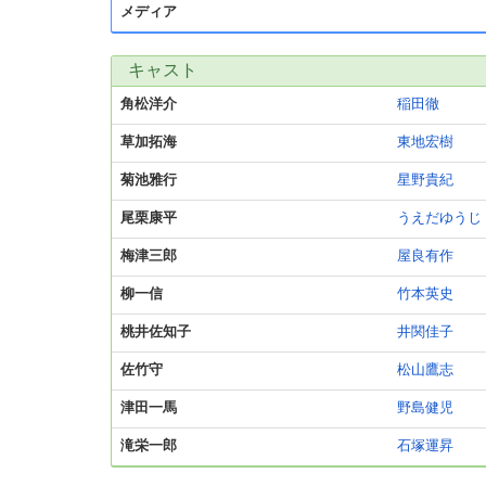
メディア
キャスト
角松洋介
稲田徹
草加拓海
東地宏樹
菊池雅行
星野貴紀
尾栗康平
うえだゆうじ
梅津三郎
屋良有作
柳一信
竹本英史
桃井佐知子
井関佳子
佐竹守
松山鷹志
津田一馬
野島健児
滝栄一郎
石塚運昇