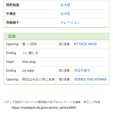
西村知道
左大臣
中博史
右大臣
羽鳥靖子
ナレーション
楽曲
Opening
漸 ― ZEN
歌/演奏
ATTACK HAUS
Ending
☆に願いを
Insert
little wing
Ending
cry baby
歌/演奏
河辺千恵子
Opening
明日は今日と同じ未来
歌/演奏
GOMES THE HITMAN
メディア芸術データベース(開発版)の以下のコンテンツを編集・加工して作成
https://mediaarts-db.jp/an/anime_series/8895