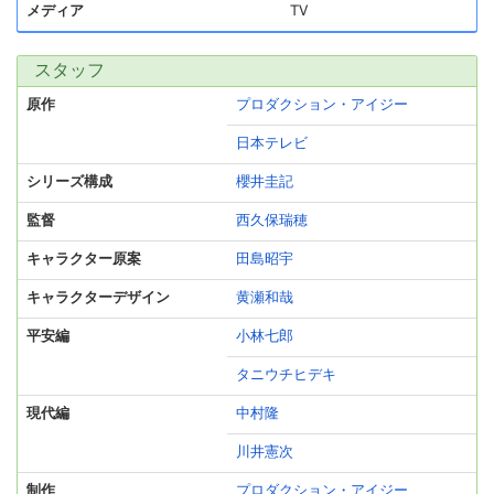
メディア
TV
スタッフ
原作
プロダクション・アイジー
日本テレビ
シリーズ構成
櫻井圭記
監督
西久保瑞穂
キャラクター原案
田島昭宇
キャラクターデザイン
黄瀬和哉
平安編
小林七郎
タニウチヒデキ
現代編
中村隆
川井憲次
制作
プロダクション・アイジー