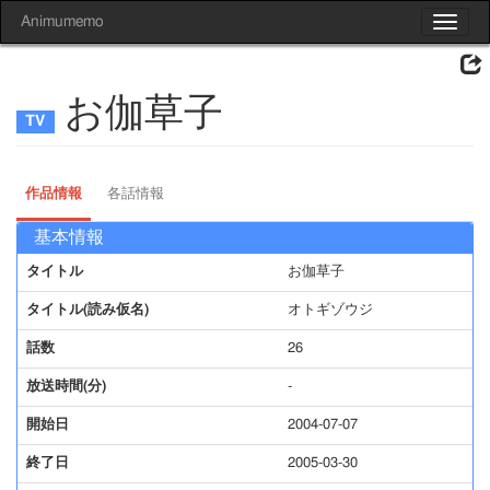
Animumemo
Toggle
navigat
お伽草子
作品情報
各話情報
基本情報
タイトル
お伽草子
タイトル(読み仮名)
オトギゾウジ
話数
26
放送時間(分)
-
開始日
2004-07-07
終了日
2005-03-30