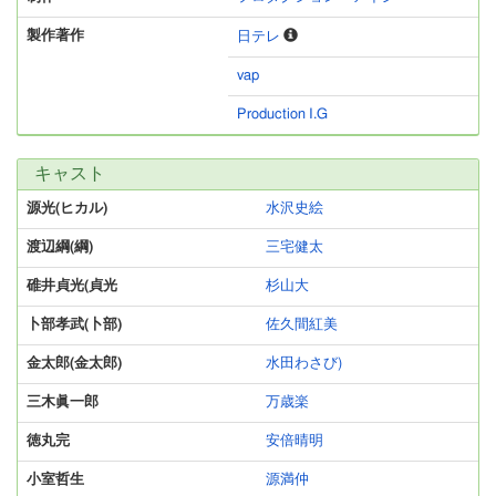
製作著作
日テレ
vap
Production I.G
キャスト
源光(ヒカル)
水沢史絵
渡辺綱(綱)
三宅健太
碓井貞光(貞光
杉山大
卜部孝武(卜部)
佐久間紅美
金太郎(金太郎)
水田わさび)
三木眞一郎
万歳楽
徳丸完
安倍晴明
小室哲生
源満仲