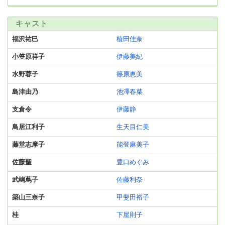
キャスト
福沢祐巳
植田佳奈
小笠原祥子
伊藤美紀
水野蓉子
篠原恵美
島津由乃
池澤春菜
支倉令
伊藤静
鳥居江利子
生天目仁美
藤堂志摩子
能登麻美子
佐藤聖
豊口めぐみ
武嶋蔦子
佐藤利奈
築山三奈子
甲斐田裕子
桂
下屋則子