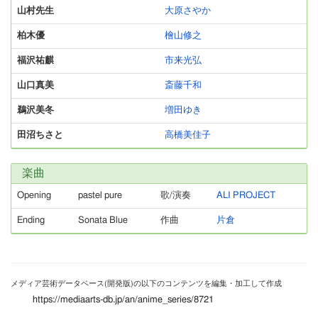
山村先生
大原さやか
柏木優
檜山修之
福沢祐麒
市来光弘
山口真美
斎藤千和
鵜沢美冬
増田ゆき
田沼ちさと
高橋美佳子
楽曲
Opening
pastel pure
歌/演奏
ALI PROJECT
Ending
Sonata Blue
作曲
片倉
メディア芸術データベース(開発版)の以下のコンテンツを編集・加工して作成
https://mediaarts-db.jp/an/anime_series/8721