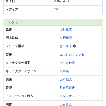
終了日
2004-04-01
メディア
TV
スタッフ
原作
今野緒雪
脚本監修
今野緒雪
シリーズ構成
吉田玲子
監督
ユキヒロマツシタ
キャラクター原案
ひびき玲音
キャラクターデザイン
松島晃
美術
坂本信人
音楽
片倉三起也
アニメーション制作
スタジオディーン
製作
山百合会