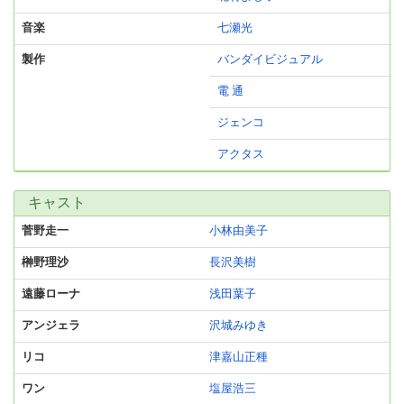
音楽
七瀬光
製作
バンダイビジュアル
電 通
ジェンコ
アクタス
キャスト
菅野走一
小林由美子
榊野理沙
長沢美樹
遠藤ローナ
浅田葉子
アンジェラ
沢城みゆき
リコ
津嘉山正種
ワン
塩屋浩三