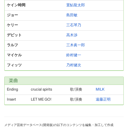
ケイン時岡
置鮎龍太郎
ジョー
島田敏
ケリー
三石琴乃
デビット
高木渉
ラルフ
三木眞一郎
マイケル
鈴村健一
フィッツ
乃村健次
楽曲
Ending
crucial spirits
歌/演奏
MILK
Insert
LET ME GO!
歌/演奏
遠藤正明
メディア芸術データベース(開発版)の以下のコンテンツを編集・加工して作成