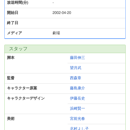
放送時間(分)
-
開始日
2002-04-20
終了日
メディア
劇場
スタッフ
脚本
藤田伸三
望月武
監督
西森章
キャラクター原案
藤島康介
キャラクターデザイン
伊藤岳史
浜崎賢一
美術
宮前光春
北村よし子