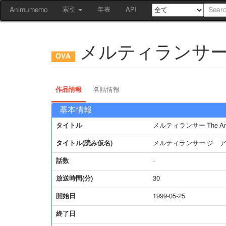
Animumemo
索引
年表
API
メルティランサー The
作品情報
各話情報
基本情報
タイトル
メルティランサー The Ani
タイトル(読み仮名)
メルティランサー ジ 
話数
-
放送時間(分)
30
開始日
1999-05-25
終了日