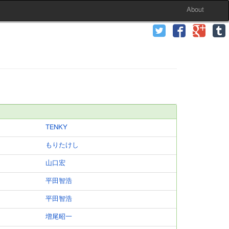
About
TENKY
もりたけし
山口宏
平田智浩
平田智浩
増尾昭一