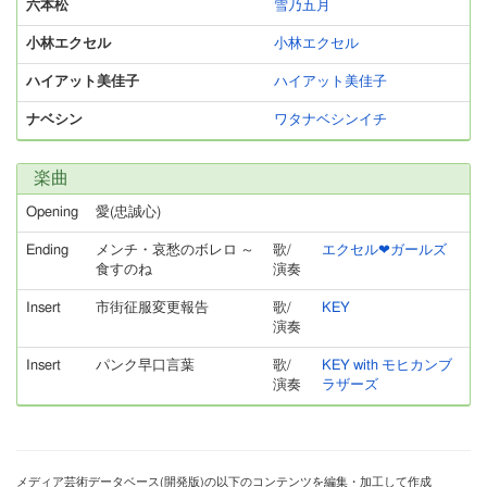
六本松
雪乃五月
小林エクセル
小林エクセル
ハイアット美佳子
ハイアット美佳子
ナベシン
ワタナベシンイチ
楽曲
Opening
愛(忠誠心)
Ending
メンチ・哀愁のボレロ ～
歌/
エクセル❤ガールズ
食すのね
演奏
Insert
市街征服変更報告
歌/
KEY
演奏
Insert
パンク早口言葉
歌/
KEY with モヒカンブ
演奏
ラザーズ
メディア芸術データベース(開発版)の以下のコンテンツを編集・加工して作成