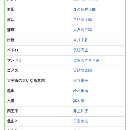
岩田
森久保祥太郎
渡辺
置鮎龍太郎
蒲腐
大友龍三郎
松屋
今井由香
ペドロ
長嶝高士
サンドラ
こおろぎさとみ
ゴメス
置鮎龍太郎
大宇宙の大いなる意志
水谷優子
黒田
鈴木琢磨
六道
高木渉
四王子
井上和彦
北山P
子安武人