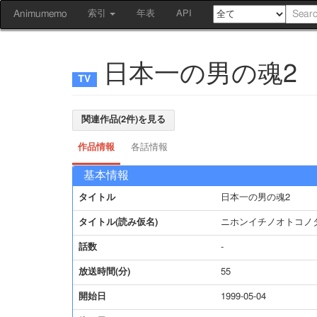
Animumemo
索引
年表
API
日本一の男の魂2
関連作品(2件)を見る
作品情報
各話情報
基本情報
タイトル
日本一の男の魂2
タイトル(読み仮名)
ニホンイチノオトコノ
話数
-
放送時間(分)
55
開始日
1999-05-04