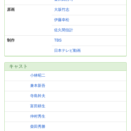
原画
大坂竹志
伊藤幸松
佐久間信計
制作
TBS
日本テレビ動画
キャスト
小林昭二
兼本新吾
寺島幹夫
富田耕生
仲村秀生
柴田秀勝