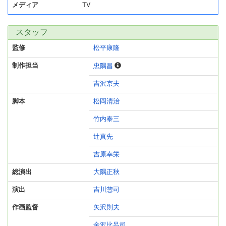
メディア
TV
スタッフ
監修
松平康隆
制作担当
忠隅昌
吉沢京夫
脚本
松岡清治
竹内泰三
辻真先
吉原幸栄
総演出
大隅正秋
演出
吉川惣司
作画監督
矢沢則夫
金沢比呂司