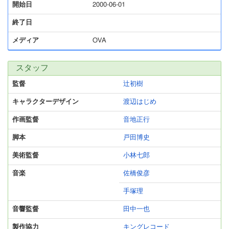
開始日
2000-06-01
終了日
メディア
OVA
スタッフ
監督
辻初樹
キャラクターデザイン
渡辺はじめ
作画監督
音地正行
脚本
戸田博史
美術監督
小林七郎
音楽
佐橋俊彦
手塚理
音響監督
田中一也
製作協力
キングレコード