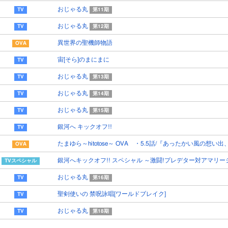
おじゃる丸
第11期
おじゃる丸
第12期
異世界の聖機師物語
宙[そら]のまにまに
おじゃる丸
第13期
おじゃる丸
第14期
おじゃる丸
第15期
銀河へ キックオフ!!
たまゆら～hitotose～ OVA ・5.5話/『あったかい風の想い
銀河へキックオフ!! スペシャル ～激闘!プレデター対アマリー
おじゃる丸
第16期
聖剣使いの 禁呪詠唱[ワールドブレイク]
おじゃる丸
第18期