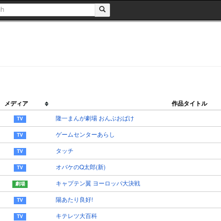
メディア
作品タイトル
隆一まんが劇場 おんぶおばけ
ゲームセンターあらし
タッチ
オバケのQ太郎(新)
キャプテン翼 ヨーロッパ大決戦
陽あたり良好!
キテレツ大百科