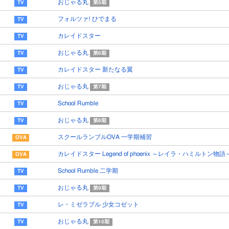
おじゃる丸
第5期
フォルツァ! ひでまる
カレイドスター
おじゃる丸
第6期
カレイドスター 新たなる翼
おじゃる丸
第7期
School Rumble
おじゃる丸
第8期
スクールランブルOVA 一学期補習
カレイドスター Legend of phoenix ～レイラ・ハミルトン物語
School Rumble 二学期
おじゃる丸
第9期
レ・ミゼラブル 少女コゼット
おじゃる丸
第10期