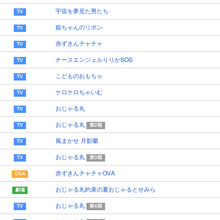
宇宙を夢見た男たち
姫ちゃんのリボン
赤ずきんチャチャ
ナースエンジェルりりかSOS
こどものおもちゃ
ケロケロちゃいむ
おじゃる丸
おじゃる丸
第2期
風まかせ 月影蘭
おじゃる丸
第3期
赤ずきんチャチャOVA
おじゃる丸約束の夏おじゃるとせみら
おじゃる丸
第4期