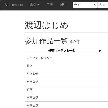
Animumemo
索引
年表
API
渡辺はじめ
参加作品一覧
47件
役職/キャラクター名
チーフディレクター
原画
作画監督
作画監督
原画
作画監督
作画監督