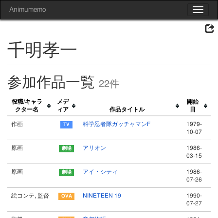
Animumemo
Toggle
navigat
千明孝一
参加作品一覧
22件
役職/キャラ
メデ
開始
クター名
ィア
作品タイトル
日
作画
科学忍者隊ガッチャマンF
1979-
10-07
原画
アリオン
1986-
03-15
原画
アイ・シティ
1986-
07-26
絵コンテ, 監督
NINETEEN 19
1990-
07-27