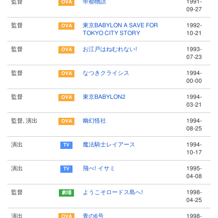
監督
帝都物語
1991-
09-27
監督
東京BABYLON A SAVE FOR
1992-
TOKYO CITY STORY
10-21
監督
お江戸はねむれない!
1993-
07-23
監督
なつきクライシス
1994-
00-00
監督
東京BABYLON2
1994-
03-21
監督, 演出
幽幻怪社
1994-
08-25
演出
魔法騎士レイアース
1994-
10-17
演出
飛べ! イサミ
1995-
04-08
監督
ようこそロードス島へ!
1998-
04-25
演出
青の6号
1998-