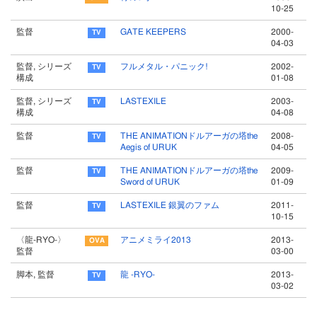
10-25
監督
GATE KEEPERS
2000-
04-03
監督, シリーズ
フルメタル・パニック!
2002-
構成
01-08
監督, シリーズ
LASTEXILE
2003-
構成
04-08
監督
THE ANIMATIONドルアーガの塔the
2008-
Aegis of URUK
04-05
監督
THE ANIMATIONドルアーガの塔the
2009-
Sword of URUK
01-09
監督
LASTEXILE 銀翼のファム
2011-
10-15
〈龍-RYO-〉
アニメミライ2013
2013-
監督
03-00
脚本, 監督
龍 -RYO-
2013-
03-02