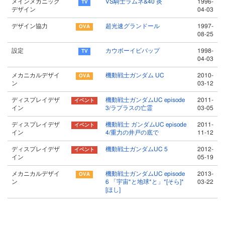
メインメカニック
VS騎士ラムネ&40 炎
1996-
デザイン
04-03
デザイン協力
超光速グランドール
1997-
08-25
設定
カウボーイビバップ
1998-
04-03
メカニカルデザイ
機動戦士ガンダム UC
2010-
ン
03-12
ディスプレイデザ
機動戦士ガンダムUC episode
2011-
イン
3/ラプラスの亡霊
03-05
ディスプレイデザ
機動戦士 ガンダムUC episode
2011-
イン
4/重力の井戸の底で
11-12
ディスプレイデザ
機動戦士ガンダムUC 5
2012-
イン
05-19
メカニカルデザイ
機動戦士ガンダムUC episode
2013-
ン
6 「宇宙*と地球*と」*[そら]*
03-22
[ほし]