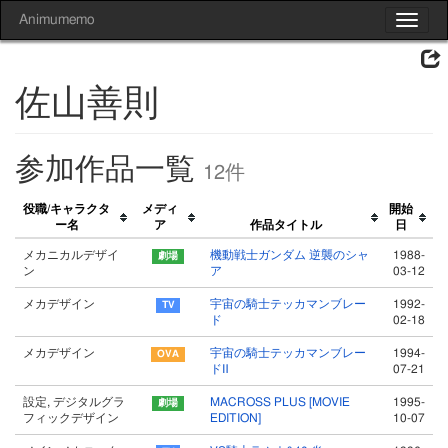
Animumemo
Toggle
navigat
佐山善則
参加作品一覧
12件
役職/キャラクタ
メディ
開始
ー名
ア
作品タイトル
日
メカニカルデザイ
機動戦士ガンダム 逆襲のシャ
1988-
ン
ア
03-12
メカデザイン
宇宙の騎士テッカマンブレー
1992-
ド
02-18
メカデザイン
宇宙の騎士テッカマンブレー
1994-
ドⅡ
07-21
設定, デジタルグラ
MACROSS PLUS [MOVIE
1995-
フィックデザイン
EDITION]
10-07