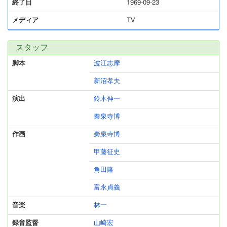
終了日
1969-09-23
メディア
TV
スタッフ
脚本
波江志摩
新沼孝夫
演出
鈴木伸一
秦泉寺博
作画
秦泉寺博
甲藤征史
角田隆
富永貞義
音楽
林一
録音監督
山崎宏