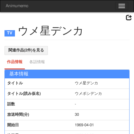
Animumemo
Toggle
navigat
ウメ星デンカ
関連作品(2件)を見る
作品情報
各話情報
基本情報
タイトル
ウメ星デンカ
タイトル(読み仮名)
ウメボシデンカ
話数
-
放送時間(分)
30
開始日
1969-04-01