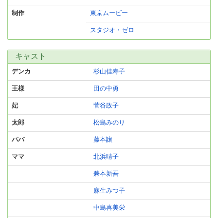
制作
東京ムービー
スタジオ・ゼロ
キャスト
デンカ
杉山佳寿子
王様
田の中勇
妃
菅谷政子
太郎
松島みのり
パパ
藤本譲
ママ
北浜晴子
兼本新吾
麻生みつ子
中島喜美栄