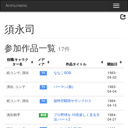
Animumemo
Toggle
navigat
須永司
参加作品一覧
17件
役職/キャラク
メデ
ター名
ィア
作品タイトル
開始日
絵コンテ, 演出
ななこSOS
1983-
04-02
演出, コンテ
パーマン(新)
1983-
04-04
絵コンテ, 演出
超時空騎団サザンクロス
1984-
04-15
演出助手
プロ野球を 10倍楽しく見る方
1984-
法 パート2
04-21