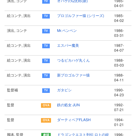
演出, コンテ
オバケのQ太郎(新)
1985-
04-01
絵コンテ, 演出
プロゴルファー猿 (シリーズ)
1985-
04-02
演出, コンテ
Mr.ペンペン
1986-
03-31
絵コンテ, 演出
エスパー魔美
1987-
04-07
絵コンテ, 演出
つるピカハゲ丸くん
1988-
03-03
絵コンテ, 演出
新プロゴルファー猿
1988-
04-11
監督補
ガタピシ
1990-
04-23
監督
鉄の処女 JUN
1992-
07-21
監督
ダーティペアFLASH
1994-
01-21
脚本, 監督
ドラゴンクエスト列伝 ロトの紋
1996-